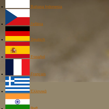
Bahasa Indonesia
čeština
Deutsch
Español
Français
Ελληνικά
हिन्दी