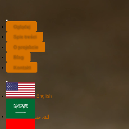
Oglądaj
Spis treści
O projekcie
Blog
Kontakt
English
العربية