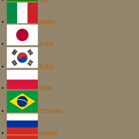
Italiano
日本語
한국어
Polski
Português
русский